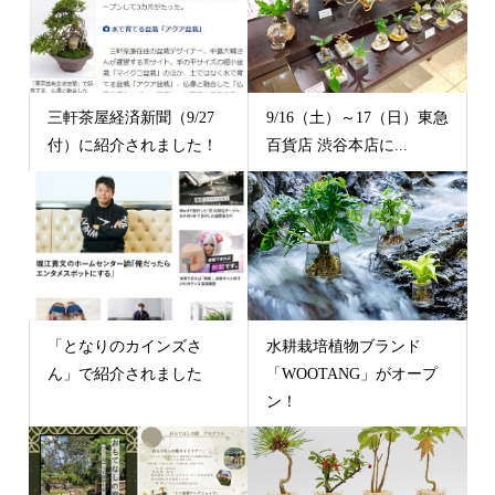
三軒茶屋経済新聞（9/27
9/16（土）～17（日）東急
付）に紹介されました！
百貨店 渋谷本店に...
「となりのカインズさ
水耕栽培植物ブランド
ん」で紹介されました
「WOOTANG」がオープ
ン！